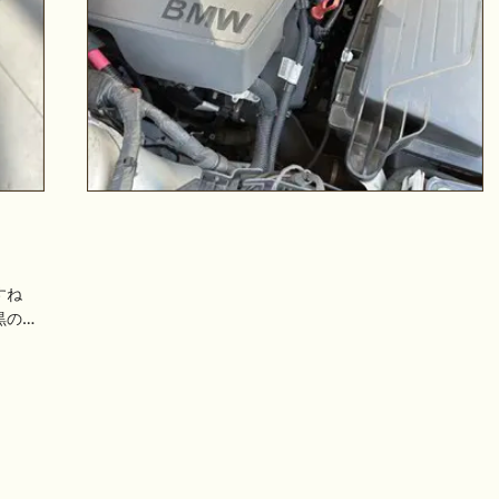
すね
黒の…