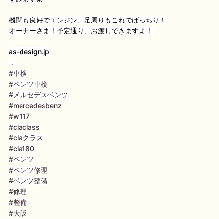
機関も良好でエンジン、足周りもこれでばっちり！
オーナーさま！予定通り、お渡しできますよ！
as-design.jp
．
#車検
#ベンツ車検
#メルセデスベンツ
#mercedesbenz
#w117
#claclass
#claクラス
#cla180
#ベンツ
#ベンツ修理
#ベンツ整備
#修理
#整備
#大阪