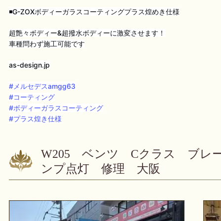
◾️G-ZOXボディーガラスコーティングプラス煌めき仕様
超艶々ボディー&超撥水ボディーに激変させます！
車種問わず施工可能です
as-design.jp
#メルセデスamgg63
#コーティング
#ボディーガラスコーティング
#プラス煌き仕様
W205 ベンツ Cクラス ブ
ンプ点灯 修理 大阪