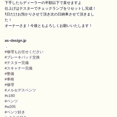
下手したらディーラーの半額以下で直せますよ
仕上げはテスターでチェックランプをリセットし完成！
1日だけお預かりさせて頂き次の日納車させて頂きまし
た！
オーナーさま！今後ともよろしくお願いいたします！
as-design.jp
．
#修理もお任せください
#ブレーキパッド交換
#テスター完備
#スキャナー完備
#整備
#車検
#修理
#メルセデスベンツ
#c180
#ベンツ
#w205
#ベンツ好き