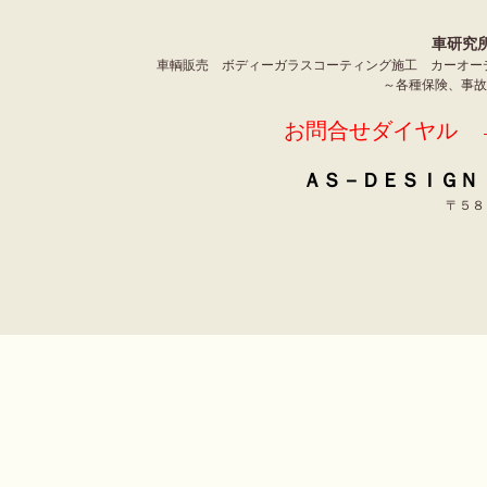
車研究
車輌販売 ボディーガラスコーティング施工 カーオー
～各種保険、事
お問合せダイヤル →
ＡＳ－ＤＥＳＩＧＮ 
〒５８