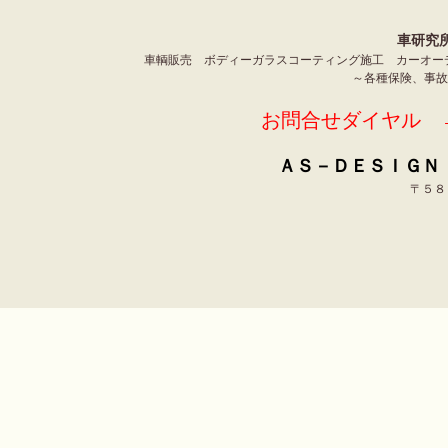
車研究
車輌販売 ボディーガラスコーティング施工 カーオー
～各種保険、事
お問合せダイヤル →
ＡＳ－ＤＥＳＩＧＮ 
〒５８