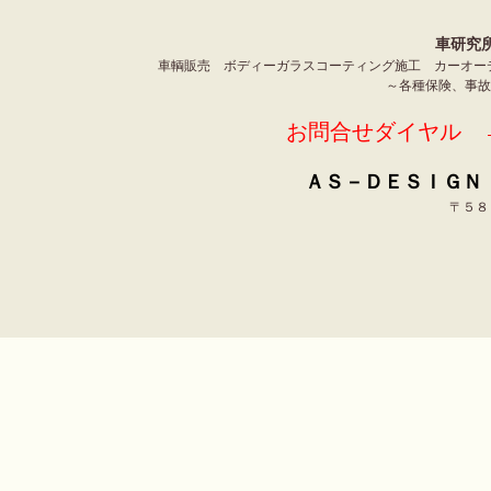
車研究
車輌販売 ボディーガラスコーティング施工 カーオー
～各種保険、事
お問合せダイヤル →
ＡＳ－ＤＥＳＩＧＮ 
〒５８