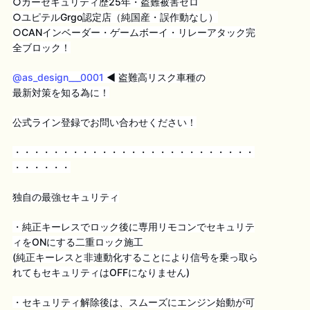
○カーセキュリティ歴25年・盗難被害ゼロ
○ユピテルGrgo認定店（純国産・誤作動なし）
○CANインベーダー・ゲームボーイ・リレーアタック完
全ブロック！
@as_design___0001
◀︎ 盗難高リスク車種の
最新対策を知る為に！
公式ライン登録でお問い合わせください！
・・・・・・・・・・・・・・・・・・・・・・・・・
・・・・・・
独自の最強セキュリティ
・純正キーレスでロック後に専用リモコンでセキュリテ
ィをONにする二重ロック施工
(純正キーレスと非連動化することにより信号を乗っ取ら
れてもセキュリティはOFFになりません)
・セキュリティ解除後は、スムーズにエンジン始動が可